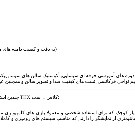
کالیبراسیون فرکانسی (THX به دقت و کیفیت دامنه های مختلف فرکانسی بسیار اهمیت می دهد)
THX چندین استاندارد صدا برای سیستم های صوتی دارد, ابتدایی ترین استاندارد THX کلاس 1 است: