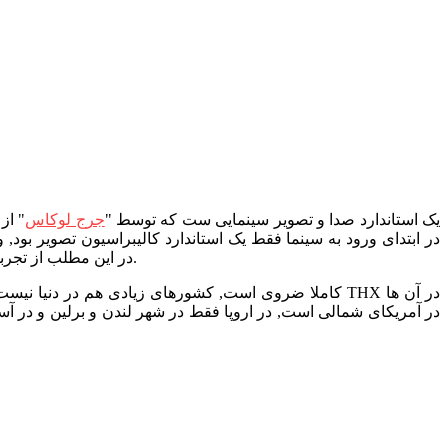
این که THX از کجا وارد سینماها شد و تاریخچه این کمپانی چی بوده میشه در نت جستجو کرد, (خیلی خلاصه THX یک استاندارد صدا و تصویر سینمایی ست که توسط "
جرج لوکاس
" از
" در سال 1983 اجرا شد.) در این مطلب از تجربیات شخصیم به این استاندارد صدا و تصویر نگاه می کنیم.