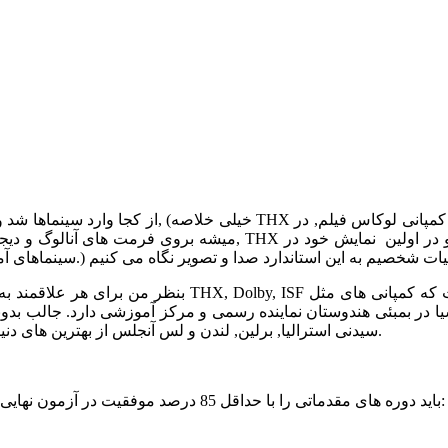
 کمپانی لوکاس فیلم, در
سینماهای آ
بنظر من برای هر علاقمند به سیستم های سینمایی و ویدئو
IMAX دنیا در شهر بمبئی قرار دارد, که در کنار مجموعه IMAX سیدنی استرالیا, برلین, لندن و لس آنجلس از بهترین های دنیاست.
تکنسین 1 : برای دریافت گواهی THX 1 باید دوره های مقدماتی را با حداقل 85 درصد موفقیت در آزمون نهایی پاس کنید, این دوره ها شامل: