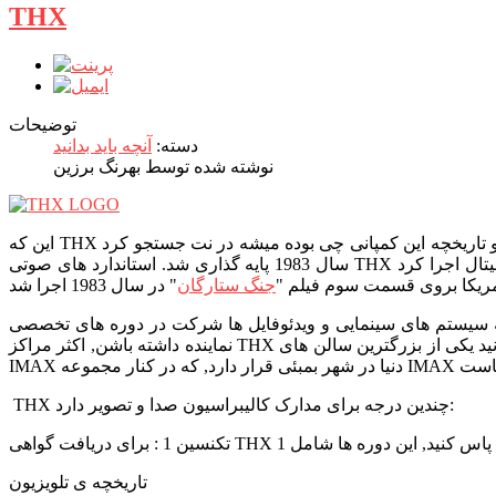
THX
توضیحات
دسته:
آنچه باید بدانید
نوشته شده توسط بهرنگ برزین
سال 1983 پایه گذاری شد. استاندارد های صوتی THX میشه بروی فرمت های آنالوگ و دیجیتال اجرا کرد, THX در ابتدای ورود به سینما فقط یک استاندارد کالیبراسیون تصویر بود, و در اولین نمایش خود در
مریکا بروی قسمت سوم فیلم "
جنگ ستارگان
فایل ها شرکت در دوره های تخصصی THX, Dolby, ISF کاملا ضروی است, کشورهای زیادی هم در دنیا نیست که کمپانی های مثل THX در آن ها
نماینده داشته باشن, اکثر مراکز THX در آمریکای شمالی است, در اروپا فقط در شهر لندن و برلین و در آسیا در بمبئی هندوستان نماینده رسمی و مرکز آموزشی دارد. جالب بدونید یکی از بزرگترین سالن های
THX چندین درجه برای مدارک کالیبراسیون صدا و تصویر دارد:
تاریخچه ی تلویزیون