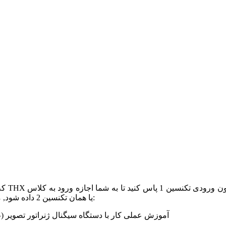
های THX 2 یا همان تکنسین 2 داده شود, مراحل آموزشی برای گواهی تکنسین 2 به شرح زیر است:
آموزش عملی کار با دستگاه سیگنال ژنراتور تصویر (