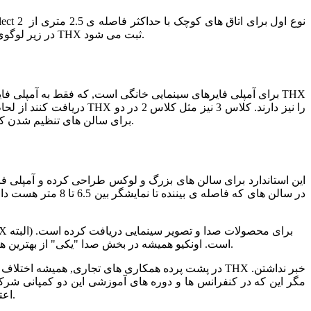
نمایشگر طراحی شده و Select 2 برای اتاق های متوسط با حداکثر فاصله ی 3 تا 3.5 متر از نمایشگر طراحی شده است. Select و Select 2 در زیر لوگوی THX ثبت می شود.
دریافت کنند از لحاظ قدر
نوع Ultra و Ultra 2 درجه بندی می شود. آمپلی فایرهای THX Ultra و THX Ultra 2 برای سالن های تنظیم شدن که فاصله ی بیننده تا نمایشگر بیشتر از 3.5 تا 4.5 متر است.
این دلیل بر بهترین بودن اونکیو در صدا و تصویر سینمایی نیست) بیشتر یک همکاری نزدیک بین اونکیو و THX است. اونکیو همیشه در بخش صدا "یکی" از بهترین های صدای سینمایی بوده و هست.
مگر این که در کنفرانس ها و دوره های آموزشی این دو کمپانی شرکت
ساراند باید از اولین ردیف صندلی ها در جلوی سالن شروع بشه, و THX اعتقاد داشت کانال های ساراند باید از ردیف دوم صندلی ها شروع بشه.