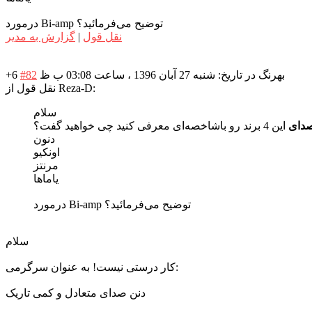
درمورد Bi-amp توضیح می‌فرمائید؟
نقل قول
|
گزارش به مدیر
بهرنگ
در تاریخ: شنبه 27 آبان 1396 ، ساعت 03:08 ب ظ
#82
+6
نقل قول از Reza-D:
سلام
دای
این 4 برند رو باشاخصه‌ای معرفی کنید چی خواهید گفت؟
دنون
اونکیو
مرنتز
یاماها
درمورد Bi-amp توضیح می‌فرمائید؟
سلام
کار درستی نیست! به عنوان سرگرمی:
دنن صدای متعادل و کمی تاریک