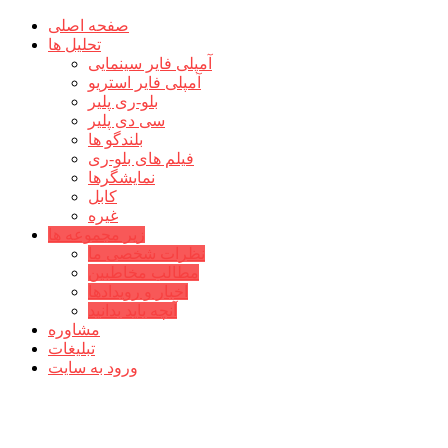
صفحه اصلی
تحلیل ها
آمپلی فایر سینمایی
آمپلی فایر استریو
بلو-ری پلیر
سی دی پلیر
بلندگو ها
فیلم های بلو-ری
نمایشگرها
کابل
غیره
زیر مجموعه ها
نظرات شخصی ما
مطالب مخاطبین
اخبار و رویدادها
آنچه باید بدانید
مشاوره
تبلیغات
ورود به سایت