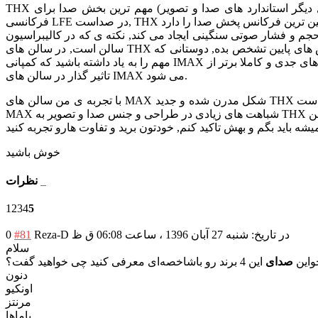
THX در بخش صدا و تصویر الگوریتم های مشخص و انحصاری دارد, (درست مثل دیگر استاندارد های صدا و تصویر) مهم ترین بخش صدا برای THX تعیین دامنه فرکانسی (کراس اور) و پخش دقیق ناحیه
فرکانسی LFE در صداست, THX در بین استاندارد های سینمایی دریگر مثل دالبی و... دقیق ترین و پایین ترین فرکانس پخش صدا را دارد, THX فرکانس LFE در سالن های گواهی شده تا 40 هرتز پخش می کند,
می کند, نکته ی که در کالیبراسیون THX بسیار اهمیت دارد, پخش یکنواخت و فشار صوتی غیر متمرکز صدای ساب ووفرها در
سالن است, در سالن های THX بیننده نباید محل و منبع انتشار فرکانس های پایین تشخص بده, دوستانی که IMAX تجربه کردن, این فشار صوتی غیر متمرکز و گسترده در سالن احساس کردن, (البته این نکته
مهم را به یاد داشته باشید که کمپانی IMAX که یکی از رقیب های جدی و کاملا برتر از THX است, فرکانس پخش ساب ووفرهاش تا 23 هرتز پایین میاد) و همین یک اکتاو اختلاف باعث آن صدای بیس ویرانگر و
تاثیر گذار در سالن های IMAX می شود.
MAX شباهت های زیادی در طراحی و جنس صدا و تصویر به THX دارن, باید هر دو سالن MAX و THX تجربه کنید تا متوجه این شباهت ها بشید, من سعی می کنم تجربیاتم در صدا و تصویر و تفاوت هارو تا جای
خوش باشید
نظرات
1
2
3
4
5
در تاریخ: شنبه 27 آبان 1396 ، ساعت 06:08 ق ظ
Reza-D
#81
0
سلام
واین
صدای
این 4 برند رو باشاخصه‌ای معرفی کنید چی خواهید گفت؟
دنون
اونکیو
مرنتز
یاماها