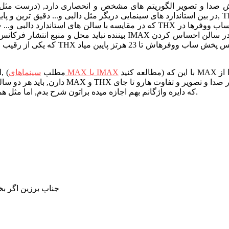
که در مقایسه با سالن های استاندارد دالبی و... حجم و فشار صوتی سنگینی ایجاد 
مطالعه کنید) با این که MAX یک استاندارد سینمایی کاملا متفاوت و جدا از THX است, اما سالن های
سینماهای MAX یا IMAX
با تجربه ی من سالن های MAX شکل مدرن شده و جدید THX است, (مطلب
که دایره واژگانم بهم اجازه میده براتون شرح بدم, اما مثل همیشه باید بگم و بهش تاکید کنم, خودتون برید و تفاوت هارو تجربه کنید.
جناب برزین اگر بخ