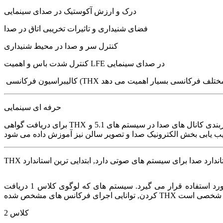
درک و ارزش آکوستیک در صدای سینمایی
فضای شنیداری و تاثیرات تخریبی اتاق در صدا
کنترل سر و صدا در محیط شنیداری
کنترل شدت باس و اهمیت LFE در صدای سینمایی
حرفه ای سینمایی
برای دریافت گواهی THX حرفه ای سینمایی باید گواهی کالیبراسیون تکنسین 2 داشته باشید, در دوره های آموزشی حرفه ای سینمایی, آکوستیک سالن های سینما, پیکربندی کانال های صدا در سیستم های 5.1 و
کلاس 1 به سیستم های صوتی دسکتاپ داده می شود, پکیج های بسیار کوچک که برای استفاده شخصی و معمولا بازی های کامپیوتری مورد استفاده قرار می گیرد. سیستم های که لوگوی کلاس 1 دریافت
کلاس 2