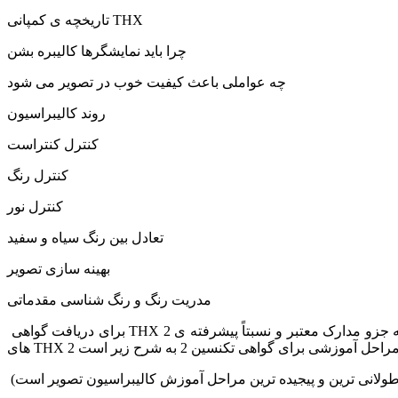
تاریخچه ی کمپانی THX
چرا باید نمایشگرها کالیبره بشن
چه عواملی باعث کیفیت خوب در تصویر می شود
روند کالیبراسیون
کنترل کنتراست
کنترل رنگ
کنترل نور
تعادل بین رنگ سیاه و سفید
بهینه سازی تصویر
مدریت رنگ و رنگ شناسی مقدماتی
برای دریافت گواهی THX 2 که جزو مدارک معتبر و نسبتاً پیشرفته ی THX است, حتما باید گواهی تکنسین 1 داشته باشید, یا این که بتونید در آزمون ورودی تکنسین 1 پاس کنید تا به شما اجازه ورود به کلاس
طولانی ترین و پیجیده ترین مراحل آموزش کالیبراسیون تصویر است)