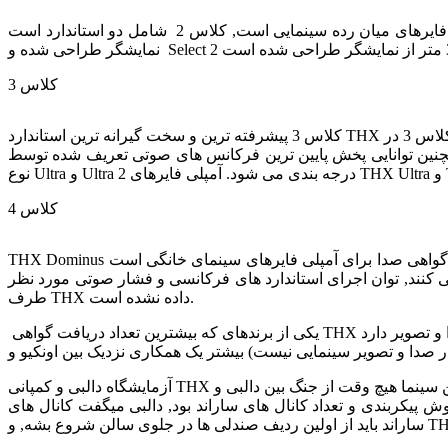
این یکی از متداول ترین استاندارد های آمپلی فایرهای میان رده سینمایی است, کلاس 2 شامل دو استاندارد است, THX Select و THX Select 2 نوع اول برای اتاق های کوچک با حداکثر فاصله ی 2.5 متری از
کلاس 3
کلاس 3 پیشرفته ترین و سخت گیرانه ترین استاندارد THX برای آمپلی فایرهای سینمایی خانگی است, که فقط به آمپلی فایرهای پرچم دار داده می شود. آمپلی فایرهای که موفق میشن گواهی کلاس 3 در THX
رین فرکانس های صوتی تعریف شده توسط THX را نیز دارند. کلاس 3 نیز مثل کلاس 2 در دو
کلاس 4
THX Dominus جدیدترین گواهی صدا برای آمپلی فایرهای سینمای خانگی است, Dominus در زبان های لاتین به معنی خداست, THX این استاندارد برای سالن های بزرگ و لوکس طراحی کرده و آمپلی فایرهای
 های فرکانسی و فشار صوتی مورد نظر THX در سالن های که فاصله ی بیننده تا نمایشگر بین 6.5 تا 8 متر هست دارند! هنوز این گواهی به هیچ محصولی از
طرف THX داده نشده است.
یکی از برندهای که بیشترین تعداد دریافت گواهی THX در صدا و تصویر دارد ONKYO است, اونکیو بیشترین تعداد و بالاترین گواهی های THX برای محصولات صدا و تصویر سینمایی دریافت کرده است. (البته
آزمایشگاه دالبی و کمپانی THX در پشت پرده همکاری های تجاری, همیشه اختلاف نظر و جنگ های هم با هم داشتن! که خیلی رسانه ای نمیشد و مخاطبین سینما هیچ وقت از جنگ بین دالبی و THX خبر نداشتن.
پیکربندی و تعداد کانال های ساراند بود, دالبی میگفت کانال های