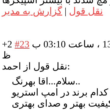
نقل قول
|
گزارش به مدیر
در تاریخ: جمعه 13 دی 1398 ، ساعت 03:10 ب
#23
+2
ظ
نقل قول از احمد:
سلام...اقا بهرنگ..
دام برند در امپ استریو
یفیت بهتر و صدای بهتری