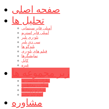
صفحه اصلی
تحلیل ها
آمپلی فایر سینمایی
آمپلی فایر استریو
بلو-ری پلیر
سی دی پلیر
بلندگو ها
فیلم های بلو-ری
نمایشگرها
کابل
غیره
زیر مجموعه ها
نظرات شخصی ما
مطالب مخاطبین
اخبار و رویدادها
آنچه باید بدانید
مشاوره