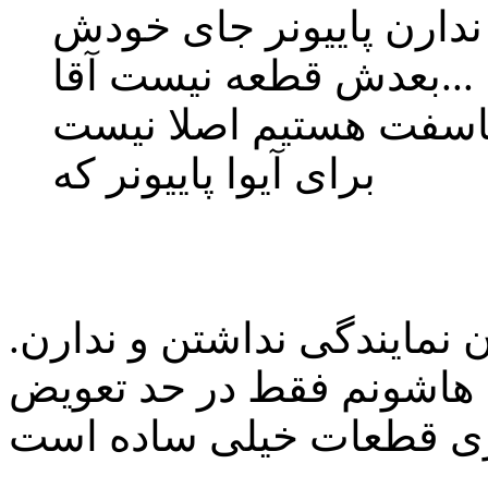
ندارن پاییونر جای خودش
بعدش قطعه نیست آقا...
ماسفت هستیم اصلا نیست
برای آیوا پاییونر که
 نمایندگی نداشتن و ندارن.
هاشونم فقط در حد تعویض