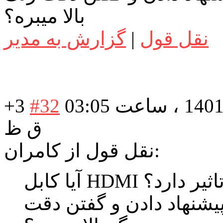
بالا میبره؟
نقل قول
|
گزارش به مدیر
در تاریخ: شنبه 29 مرداد 1401 ، ساعت 03:05
#32
+3
ق ظ
نقل قول از کامران:
رنگ تاثیر دارد؟
 فروشنده بهم ورژن 2.1 پیشنهاد دادن و گفتن دقت