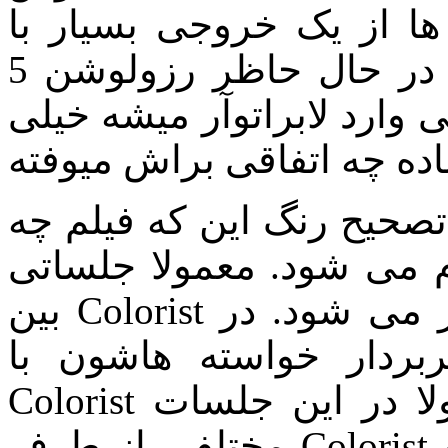
ها از یک خروجی بسیار با
کیفیت که در حال حاظر رزولوشن 5K است شکل میگیره,
 وارد لابراتوآر میشه خیلی
رنگ این که فیلم چه LOOK داشته باشه زیر
ام می شود. معمولا جلساتی
بین Colorist و تصویربردار یا کارگردان برگذار می شود. در
بردار خواسته هاشون با
Colorist مطرح میکنن, معمولا در این جلسات LOOK های
مختلفی از طرف Colorist پیشنهاد داده میشه, اما در نهایت