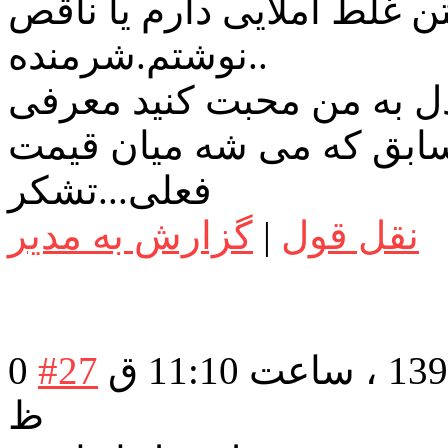
ن غلط املایی دارم یا ناقص
نوشتم.شرمنده..
 به من محبت کنید معرفی
ابق که می شه میان قیمت
فعلی...تشکر
نقل قول
|
گزارش به مدیر
در تاریخ: یکشنبه 15 دی 1398 ، ساعت 11:10 ق
#27
0
ظ