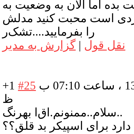
ت بده اما الان به وضعیت به
وردی است محبت کنید مدلش
را بفرمایید....تشک
ر
نقل قول
|
گزارش به مدیر
در تاریخ: شنبه 14 دی 1398 ، ساعت 07:10 ب
#25
+1
ظ
ا بهرنگ..
سلام..ممنونم.اق
دارد برای اسپیکر بد قلق؟؟