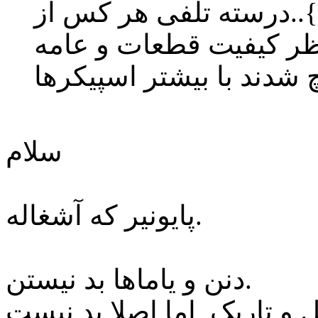
ها}..درسته تلفی هر کس از
ظر کیفیت قطعات و عامه
سلام
پایونیر که آشغاله.
دنن و یاماها بد نیستن.