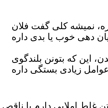
ره، نمیشه کلی گفت فلان
ن، این که بتونن بلندگوی
ن غلط املایی دارم یا ناقص