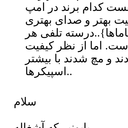
هست کدام برند در امپ
یت بهتر و صدای بهتری
یاماها}..درسته تلفی هر
ت. اما از نظر کیفیت
د و مچ شدند با بیشتر
اسپیکرها..
سلام
پایونیر که آشغاله.