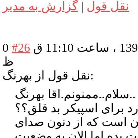
نقل قول
|
گزارش به مدیر
در تاریخ: یکشنبه 15 دی 1398 ، ساعت 11:10 ق
#26
0
ظ
نقل قول از بهرنگ:
سلام..ممنونم.اقا بهرنگ..
رد برای اسپیکر بد قلق؟؟
تان است که از دنون صدای
ت بده اما الان به وضعیت