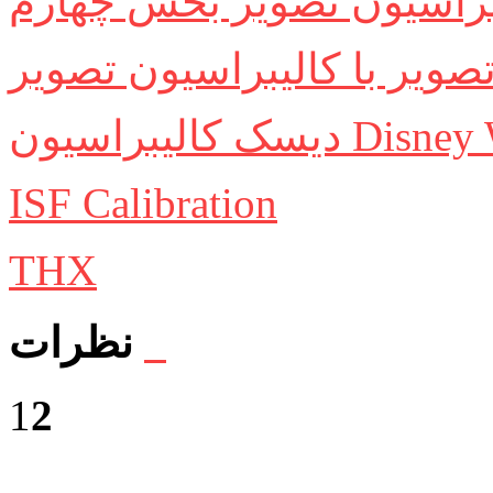
براسیون تصویر بخش چهارم
صویر با کالیبراسیون تصویر
اسیون Disney WOW
ISF Calibration
THX
نظرات
1
2