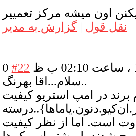
نقل قول
|
گزارش به مدیر
0
#22
سلام...اقا بهرنگ..
 برند در امپ استریو کیفیت
.ان
کیو.دنون.یاماها
}..درسته
وت است. اما از نظر کیفیت